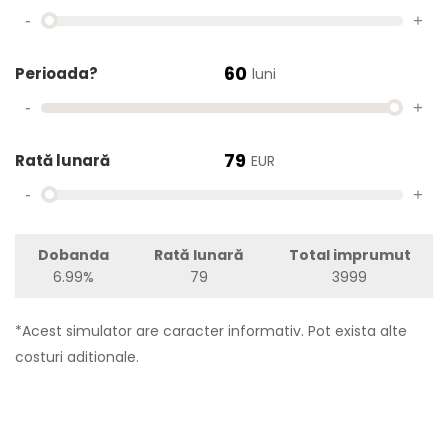
-
+
60
Perioada?
luni
-
+
79
Rată lunară
EUR
-
+
Dobanda
Rată lunară
Total imprumut
6.99%
79
3999
*Acest simulator are caracter informativ. Pot exista alte
costuri aditionale.