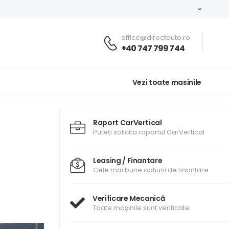
office@directauto.ro
+40 747 799 744
Vezi toate masinile
Raport CarVertical
Puteți solicita raportul CarVertical
Leasing / Finantare
Cele mai bune optiuni de finantare
Verificare Mecanică
Toate mașinile sunt verificate