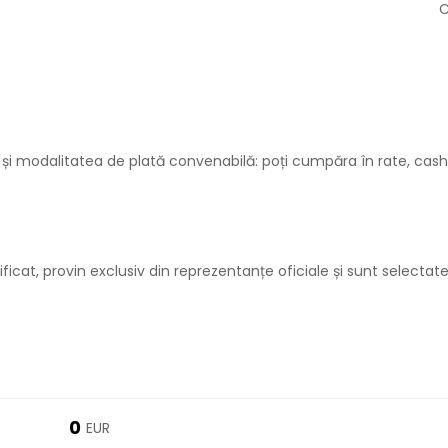
C
ită și modalitatea de plată convenabilă: poți cumpăra în rate, cash
ficat, provin exclusiv din reprezentanțe oficiale și sunt selectate
0
EUR