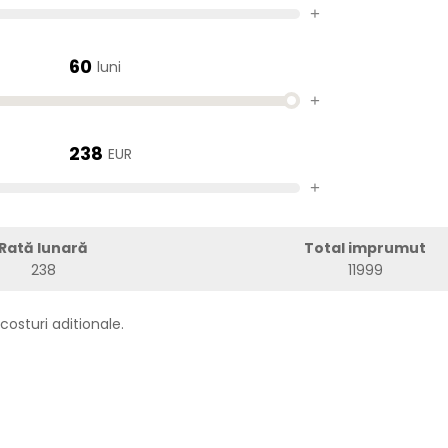
+
60
luni
+
238
EUR
+
Rată lunară
Total imprumut
238
11999
costuri aditionale.