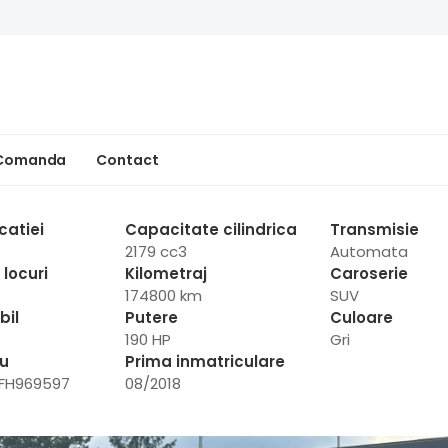
 Comanda
Contact
catiei
Capacitate cilindrica
Transmisie
2179 cc3
Automata
locuri
Kilometraj
Caroserie
174800 km
SUV
bil
Putere
Culoare
190 HP
Gri
iu
Prima inmatriculare
FH969597
08/2018