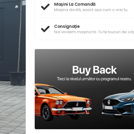
Mașini La Comandă
Mașina dorită, exact așa cum o vrei tu.
Consignație
Noi vindem mașina ta. Tu te bucuri de câș