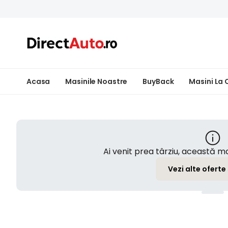
Acasa
Masinile Noastre
BuyBack
Masini La
Ai venit prea târziu, această 
Vezi alte oferte