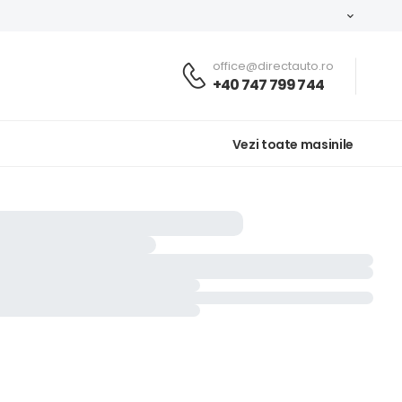
office@directauto.ro
+40 747 799 744
Vezi toate masinile